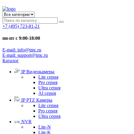
+7 (495) 723-81-21
пн-пт с 9:00-18:00
E-mail: info@tmc.ru
E-mail: support@tmc.ru
Каталог
IP Видеокамеры
Lite серия
Pro серия
Ultra серия
AI серия
IP PTZ Камеры
Lite серия
Pro серия
Ultra серия
NVR
Lite-N
Lite-K