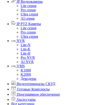
IP Видеокамеры
Lite серия
Pro серия
Ultra серия
AI серия
IP PTZ Камеры
Lite серия
Pro серия
Ultra серия
NVR
Lite-N
Lite-K
Lite-H
Pro NVR
AI NVR
VMS
K1000
K2000
Декодеры
Видеотерминалы СКУД
Готовые Комплекты
Программное обеспечение
Аксессуары
Все категории