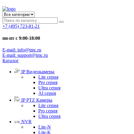
+7 (495) 723-81-21
пн-пт с 9:00-18:00
E-mail: info@tmc.ru
E-mail: support@tmc.ru
Каталог
IP Видеокамеры
Lite серия
Pro серия
Ultra серия
AI серия
IP PTZ Камеры
Lite серия
Pro серия
Ultra серия
NVR
Lite-N
Lite-K