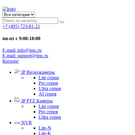
+7 (495) 723-81-21
пн-пт с 9:00-18:00
E-mail: info@tmc.ru
E-mail: support@tmc.ru
Каталог
IP Видеокамеры
Lite серия
Pro серия
Ultra серия
AI серия
IP PTZ Камеры
Lite серия
Pro серия
Ultra серия
NVR
Lite-N
Lite-K