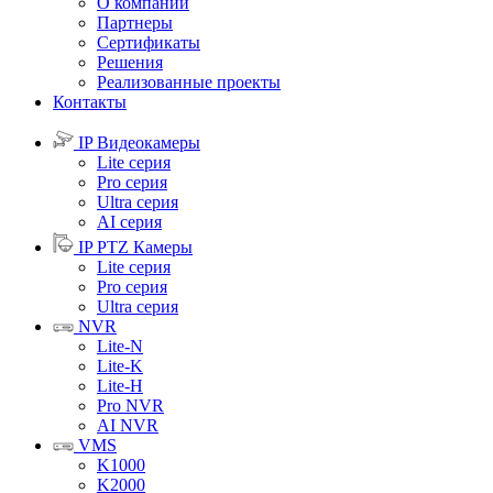
О компании
Партнеры
Сертификаты
Решения
Реализованные проекты
Контакты
IP Видеокамеры
Lite серия
Pro серия
Ultra серия
AI серия
IP PTZ Камеры
Lite серия
Pro серия
Ultra серия
NVR
Lite-N
Lite-K
Lite-H
Pro NVR
AI NVR
VMS
K1000
K2000