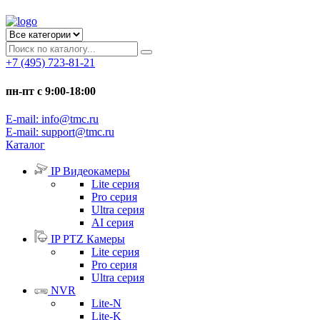
+7 (495) 723-81-21
пн-пт с 9:00-18:00
E-mail: info@tmc.ru
E-mail: support@tmc.ru
Каталог
IP Видеокамеры
Lite серия
Pro серия
Ultra серия
AI серия
IP PTZ Камеры
Lite серия
Pro серия
Ultra серия
NVR
Lite-N
Lite-K