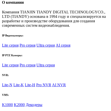
О компании
Компания TIANJIN TIANDY DIGITAL TECHNOLOGYCO.,
LTD (TIANDY) основана в 1994 году и специализируется на
разработке и производстве оборудования для создания
современных систем видеонаблюдения.
IP Видеокамеры:
Lite серия
Pro серия
Ultra серия
AI серия
IP PTZ Камеры:
Lite серия
Pro серия
Ultra серия
NVR:
Lite-N
Lite-K
Lite-H
Pro NVR
AI NVR
VMS:
K1000
K2000
Декодеры