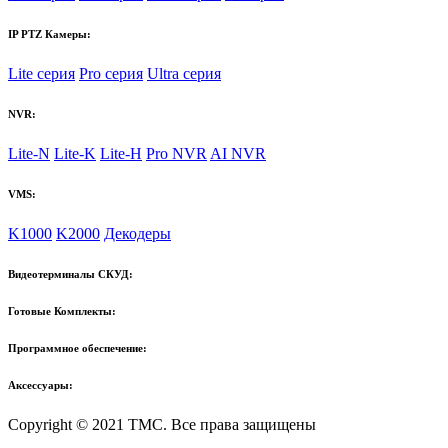
IP PTZ Камеры:
Lite серия
Pro серия
Ultra серия
NVR:
Lite-N
Lite-K
Lite-H
Pro NVR
AI NVR
VMS:
K1000
K2000
Декодеры
Видеотерминалы СКУД:
Готовые Комплекты:
Программное обеспечение:
Аксессуары:
Copyright © 2021 TMC. Все права защищены