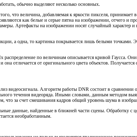
аботать, обычно выделяют несколько основных.
 того, что величина, добавляемая к яркости пикселя, принимает 
оявляются как белые и серые пятна на изображении, отчего и п
камеры. Артефакты на изображении носят случайный характер и 
ункции, а одна, то картинка покрывается лишь белыми точками
х распределение по величинам описывается кривой Гаусса. Они 
 она отличается от оригинального цвета объектов. Получается с
из видеосигнала. Алгоритм работы DNR состоит в сравнении о
ьного течения видеоряда. Иными словами, данным методом выявл
ом, что за счет смешивания кадров общий уровень шума в изобр
ные данные, найденные в ближней части сцены. Обработку с ц
стается необработанным.
 использовании не только выполняется традиционное понижение