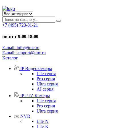
+7 (495) 723-81-21
пн-пт с 9:00-18:00
E-mail: info@tmc.ru
E-mail: support@tmc.ru
Каталог
IP Видеокамеры
Lite серия
Pro серия
Ultra серия
AI серия
IP PTZ Камеры
Lite серия
Pro серия
Ultra серия
NVR
Lite-N
Lite-K