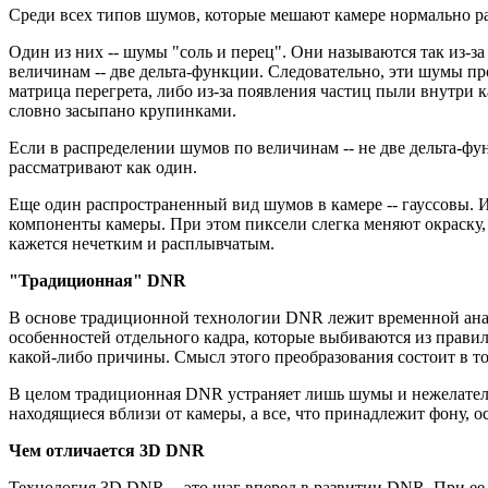
Среди всех типов шумов, которые мешают камере нормально р
Один из них -- шумы "соль и перец". Они называются так из-за
величинам -- две дельта-функции. Следовательно, эти шумы пр
матрица перегрета, либо из-за появления частиц пыли внутри 
словно засыпано крупинками.
Если в распределении шумов по величинам -- не две дельта-ф
рассматривают как один.
Еще один распространенный вид шумов в камере -- гауссовы. И
компоненты камеры. При этом пиксели слегка меняют окраску, и
кажется нечетким и расплывчатым.
"Традиционная" DNR
В основе традиционной технологии DNR лежит временной анал
особенностей отдельного кадра, которые выбиваются из правил
какой-либо причины. Смысл этого преобразования состоит в т
В целом традиционная DNR устраняет лишь шумы и нежелатель
находящиеся вблизи от камеры, а все, что принадлежит фону, о
Чем отличается 3D DNR
Технология 3D DNR -- это шаг вперед в развитии DNR. При ее