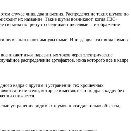
в этом случае лишь два значения. Распределение таких шумов по
роисходит их название. Такие шумы возникают, когда ПЗС-
не связаны по цвету с соседними пикселями -- изображение
. Эти шумы называют импульсными. Иногда два этих вида шумов
возникают из-за паразитных токов через электрические
лучайное распределение артефактов, из-за которого все в кадре
дного кадра с другим и устранении тех крошечных
яются те пиксели, которые изменяются от кадра к кадру без
ажении снижается.
елью устранения видимых шумов проходят только объекты,
 шумов за счет сравнения кадров, но снижаются