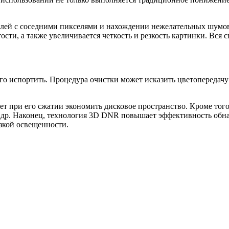
лей с соседними пикселями и нахождении нежелательных шумов 
ости, а также увеличивается четкость и резкость картинки. Вся с
его испортить. Процедура очистки может исказить цветопередач
яет при его сжатии экономить дисковое пространство. Кроме то
кадр. Наконец, технология 3D DNR повышает эффективность обн
зкой освещенности.