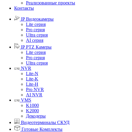
Реализованные проекты
Контакты
IP Видеокамеры
Lite серия
Pro серия
Ultra серия
AI серия
IP PTZ Камеры
Lite серия
Pro серия
Ultra серия
NVR
Lite-N
Lite-K
Lite-H
Pro NVR
AI NVR
VMS
K1000
K2000
Декодеры
Видеотерминалы СКУД
Готовые Комплекты