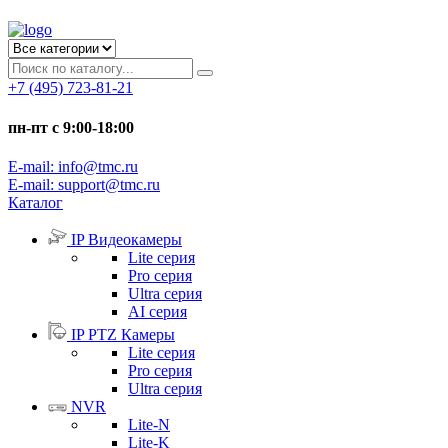
+7 (495) 723-81-21
пн-пт с 9:00-18:00
E-mail: info@tmc.ru
E-mail: support@tmc.ru
Каталог
IP Видеокамеры
Lite серия
Pro серия
Ultra серия
AI серия
IP PTZ Камеры
Lite серия
Pro серия
Ultra серия
NVR
Lite-N
Lite-K