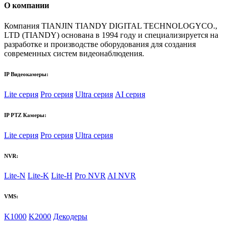
О компании
Компания TIANJIN TIANDY DIGITAL TECHNOLOGYCO.,
LTD (TIANDY) основана в 1994 году и специализируется на
разработке и производстве оборудования для создания
современных систем видеонаблюдения.
IP Видеокамеры:
Lite серия
Pro серия
Ultra серия
AI серия
IP PTZ Камеры:
Lite серия
Pro серия
Ultra серия
NVR:
Lite-N
Lite-K
Lite-H
Pro NVR
AI NVR
VMS:
K1000
K2000
Декодеры