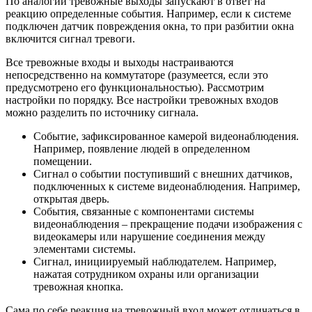
По аналогии тревожные выходы запускают в ответ на
реакцию определенные события. Например, если к системе
подключен датчик повреждения окна, то при разбитии окна
включится сигнал тревоги.
Все тревожные входы и выходы настраиваются
непосредственно на коммутаторе (разумеется, если это
предусмотрено его функциональностью). Рассмотрим
настройки по порядку. Все настройки тревожных входов
можно разделить по источнику сигнала.
Событие, зафиксированное камерой видеонаблюдения.
Например, появление людей в определенном
помещении.
Сигнал о событии поступивший с внешних датчиков,
подключенных к системе видеонаблюдения. Например,
открытая дверь.
События, связанные с компонентами системы
видеонаблюдения – прекращение подачи изображения с
видеокамеры или нарушение соединения между
элементами системы.
Сигнал, инициируемый наблюдателем. Например,
нажатая сотрудником охраны или организации
тревожная кнопка.
Сама по себе реакция на тревожный вход может отличаться в