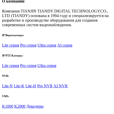
О компании
Компания TIANJIN TIANDY DIGITAL TECHNOLOGYCO.,
LTD (TIANDY) основана в 1994 году и специализируется на
разработке и производстве оборудования для создания
современных систем видеонаблюдения.
IP Видеокамеры:
Lite серия
Pro серия
Ultra серия
AI серия
IP PTZ Камеры:
Lite серия
Pro серия
Ultra серия
NVR:
Lite-N
Lite-K
Lite-H
Pro NVR
AI NVR
VMS:
K1000
K2000
Декодеры