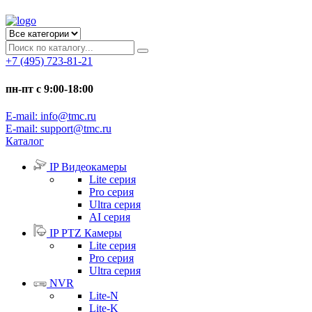
+7 (495) 723-81-21
пн-пт с 9:00-18:00
E-mail: info@tmc.ru
E-mail: support@tmc.ru
Каталог
IP Видеокамеры
Lite серия
Pro серия
Ultra серия
AI серия
IP PTZ Камеры
Lite серия
Pro серия
Ultra серия
NVR
Lite-N
Lite-K