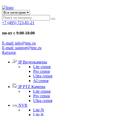
+7 (495) 723-81-21
пн-пт с 9:00-18:00
E-mail: info@tmc.ru
E-mail: support@tmc.ru
Каталог
IP Видеокамеры
Lite серия
Pro серия
Ultra серия
AI серия
IP PTZ Камеры
Lite серия
Pro серия
Ultra серия
NVR
Lite-N
Lite-K