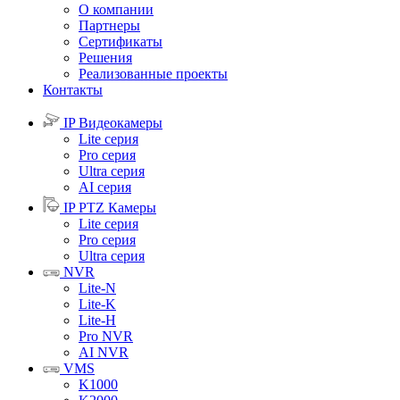
О компании
Партнеры
Сертификаты
Решения
Реализованные проекты
Контакты
IP Видеокамеры
Lite серия
Pro серия
Ultra серия
AI серия
IP PTZ Камеры
Lite серия
Pro серия
Ultra серия
NVR
Lite-N
Lite-K
Lite-H
Pro NVR
AI NVR
VMS
K1000