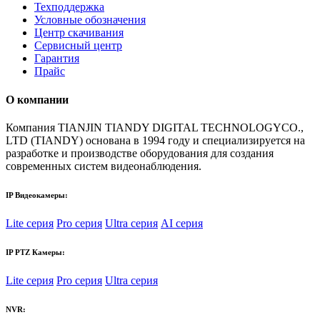
Техподдержка
Условные обозначения
Центр скачивания
Сервисный центр
Гарантия
Прайс
О компании
Компания TIANJIN TIANDY DIGITAL TECHNOLOGYCO.,
LTD (TIANDY) основана в 1994 году и специализируется на
разработке и производстве оборудования для создания
современных систем видеонаблюдения.
IP Видеокамеры:
Lite серия
Pro серия
Ultra серия
AI серия
IP PTZ Камеры:
Lite серия
Pro серия
Ultra серия
NVR: