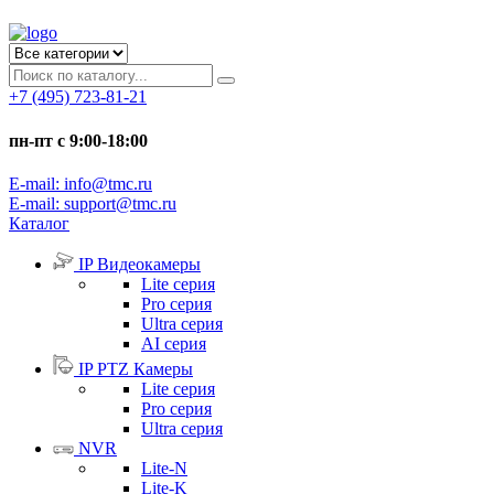
+7 (495) 723-81-21
пн-пт с 9:00-18:00
E-mail: info@tmc.ru
E-mail: support@tmc.ru
Каталог
IP Видеокамеры
Lite серия
Pro серия
Ultra серия
AI серия
IP PTZ Камеры
Lite серия
Pro серия
Ultra серия
NVR
Lite-N
Lite-K