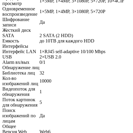
1×5MP, 1×4MP, 3×1080P, 5×720P, 10×4CIF
просмотр
Одновременное
1×5MP, 1×4MP, 3×1080P, 5×720P
воспроизведение
Шифрование
Да
записи
Жесткий диск
SATA
2 SATA (2 HDD)
Емкость
до 10TB для каждого HDD
Интерфейсы
Интерфейс LAN
1×RJ45 self-adaptive 10/100 Mbps
USB
2×USB 2.0
Alarm вх/вых
0/1
Обнаружение лиц
Библиотека лиц
32
Кол-во
10000
изображений лиц
Видеопоток для
1
обнаружения
Поток картинок
5
для обнаружения
Поиск
изображений по
Да
лицам
Общее
Версия Web
Web6