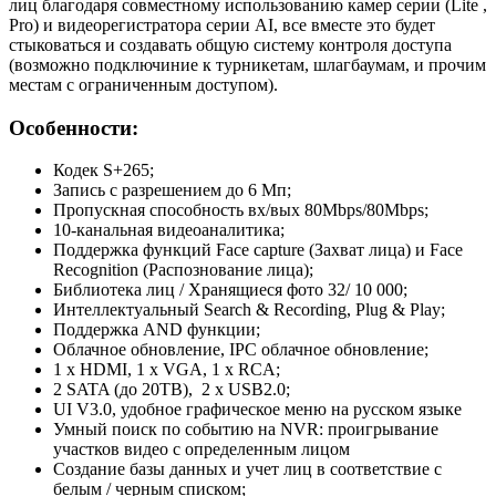
лиц благодаря совместному использованию камер серии (Lite ,
Pro) и видеорегистратора серии AI, все вместе это будет
стыковаться и создавать общую систему контроля доступа
(возможно подключиние к турникетам, шлагбаумам, и прочим
местам с ограниченным доступом).
Особенности:
Кодек S+265;
Запись с разрешением до 6 Мп;
Пропускная способность вх/вых 80Mbps/80Mbps;
10-канальная видеоаналитика;
Поддержка функций Face capture (Захват лица) и Face
Recognition (Распознование лица);
Библиотека лиц / Хранящиеся фото 32/ 10 000;
Интеллектуальный Search & Recording, Plug & Play;
Поддержка AND функции;
Облачное обновление, IPC облачное обновление;
1 x HDMI, 1 x VGA, 1 х RCA;
2 SATA (до 20TB), 2 x USB2.0;
UI V3.0, удобное графическое меню на русском языке
Умный поиск по событию на NVR: проигрывание
участков видео с определенным лицом
Создание базы данных и учет лиц в соответствие с
белым / черным списком;