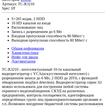
Артикул:
TC-R3210
Spec:
I/F
S+265 кодак, 2 HDD
10 HD каналов на входе
Распознавание лиц
Запись с разрешением до 6 Мп
Входная пропускная способность 80 Мбит/ с
Выходная пропускная способность 80 Мбит/ с
Общая информация
Характеристики
Инфо для заказа
Документация
TC-R3210 - интеллектуальный 10-ти канальный
видеорегитратор с VCA(искусственный интеллект) с
разрешением записи до 6 Мп, 2 HDD до 20Tб, c функцией
обнаружения лиц(face detection). Видеорегистратор серии AI
можно использовать для построения любой системы
охранного видеонаблюдения: СКУД на различных
предприятиях, контроль посещаемости, идентификация
определённых групп лиц правоохранительными органами и
т.п..Возможно внедрение бюджетной системы распознавания