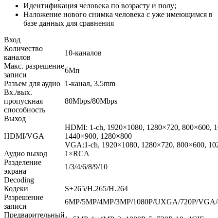
Идентификация человека по возрасту и полу;
Наложение нового снимка человека с уже имеющимся в
базе данных для сравнения
Вход
Количество
10-каналов
каналов
Макс. разрешение
6Mп
записи
Разъем для аудио
1-канал, 3.5mm
Вх./вых.
пропускная
80Mbps/80Mbps
способность
Выход
HDMI: 1-ch, 1920×1080, 1280×720, 800×600, 
HDMI/VGA
1440×900, 1280×800
VGA:1-ch, 1920×1080, 1280×720, 800×600, 10
Аудио выход
1×RCA
Разделение
1/3/4/6/8/9/10
экрана
Decoding
Кодеки
S+265/H.265/H.264
Разрешение
6MP/5MP/4MP/3MP/1080P/UXGA/720P/VGA/4
записи
Предварительный