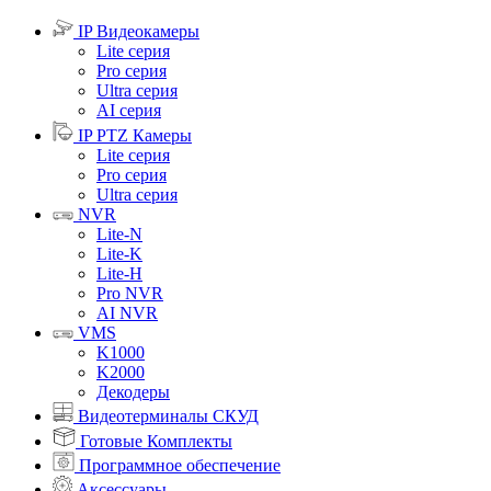
IP Видеокамеры
Lite серия
Pro серия
Ultra серия
AI серия
IP PTZ Камеры
Lite серия
Pro серия
Ultra серия
NVR
Lite-N
Lite-K
Lite-H
Pro NVR
AI NVR
VMS
K1000
K2000
Декодеры
Видеотерминалы СКУД
Готовые Комплекты
Программное обеспечение
Аксессуары